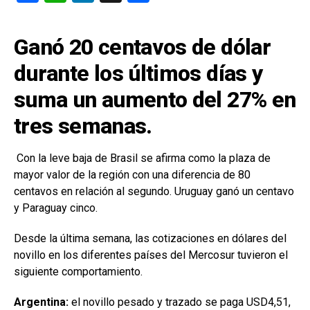
a
h
n
o
ce
at
ke
m
Ganó 20 centavos de dólar
b
s
dI
p
durante los últimos días y
o
A
n
ar
suma un aumento del 27% en
o
p
tir
k
p
tres semanas.
Con la leve baja de Brasil se afirma como la plaza de
mayor valor de la región con una diferencia de 80
centavos en relación al segundo. Uruguay ganó un centavo
y Paraguay cinco.
Desde la última semana, las cotizaciones en dólares del
novillo en los diferentes países del Mercosur tuvieron el
siguiente comportamiento.
Argentina:
el novillo pesado y trazado se paga USD4,51,