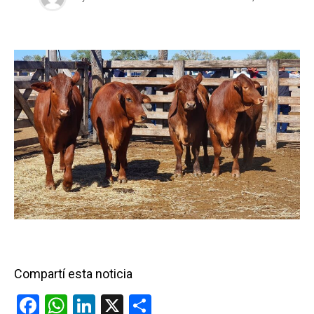
Compartí esta noticia
F
W
Li
X
C