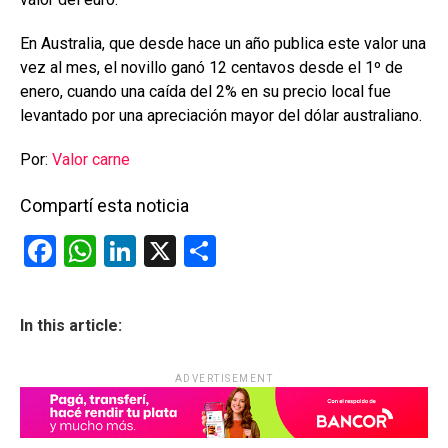
En Australia, que desde hace un año publica este valor una
vez al mes, el novillo ganó 12 centavos desde el 1º de
enero, cuando una caída del 2% en su precio local fue
levantado por una apreciación mayor del dólar australiano.
Por:
Valor carne
Compartí esta noticia
F
W
Li
X
C
a
h
n
o
ce
at
ke
m
In this article:
b
s
dI
p
o
A
n
ar
ADVERTISEMENT
o
p
tir
k
p