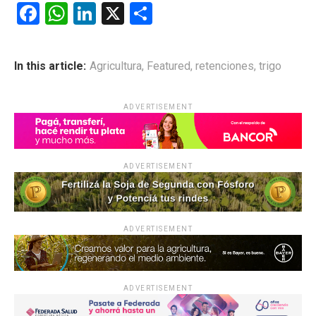
F
W
Li
X
C
a
h
n
o
ce
at
ke
m
In this article:
Agricultura
,
Featured
,
retenciones
,
trigo
b
s
dI
p
o
A
n
ar
ADVERTISEMENT
o
p
tir
k
p
ADVERTISEMENT
ADVERTISEMENT
ADVERTISEMENT