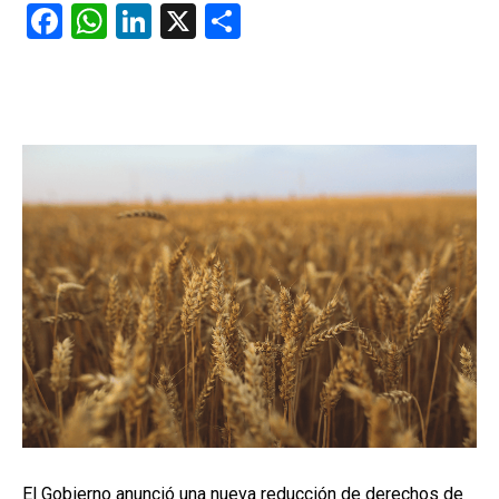
F
W
Li
X
C
a
h
n
o
ce
at
ke
m
b
s
dI
p
o
A
n
ar
o
p
tir
k
p
El Gobierno anunció una nueva reducción de derechos de