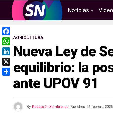
Noticias
Vide
AGRICULTURA
F
Nueva Ley de Se
a
W
c
h
L
equilibrio: la 
e
a
i
X
b
t
n
ante UPOV 91
o
C
s
k
o
o
A
e
k
m
p
d
p
p
By
Redacción Sembrando
Published
26 febrero, 2026
I
a