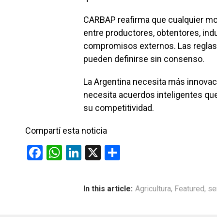
CARBAP reafirma que cualquier mod
entre productores, obtentores, ind
compromisos externos. Las reglas 
pueden definirse sin consenso.
La Argentina necesita más innovac
necesita acuerdos inteligentes que
su competitividad.
Compartí esta noticia
F
W
Li
X
C
a
h
n
o
ce
at
ke
m
In this article:
Agricultura
,
Featured
,
se
b
s
dI
p
o
A
n
ar