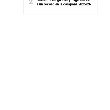
Molienda de girasol y trigo rumbo
a un récord en la campaña 2025/26