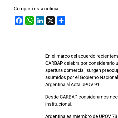
Compartí esta noticia
F
W
Li
X
C
a
h
n
o
ce
at
ke
m
b
s
dI
p
o
A
n
ar
En el marco del acuerdo recientem
o
p
tir
CARBAP celebra por considerarlo u
k
p
apertura comercial, surgen preoc
asumidos por el Gobierno Nacional 
Argentina al Acta UPOV 91.
Desde CARBAP consideramos necesa
institucional.
Argentina es miembro de UPOV 78