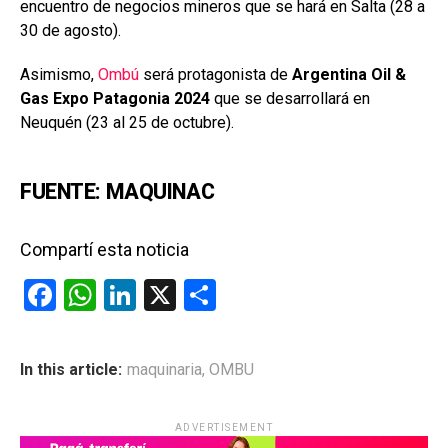
encuentro de negocios mineros que se hará en Salta (28 a
30 de agosto).
Asimismo,
Ombú
será protagonista de
Argentina Oil &
Gas Expo Patagonia 2024
que se desarrollará en
Neuquén (23 al 25 de octubre).
FUENTE: MAQUINAC
Compartí esta noticia
F
W
Li
X
C
a
h
n
o
ce
at
ke
m
In this article:
maquinaria
,
OMBU
b
s
dI
p
o
A
n
ar
ADVERTISEMENT