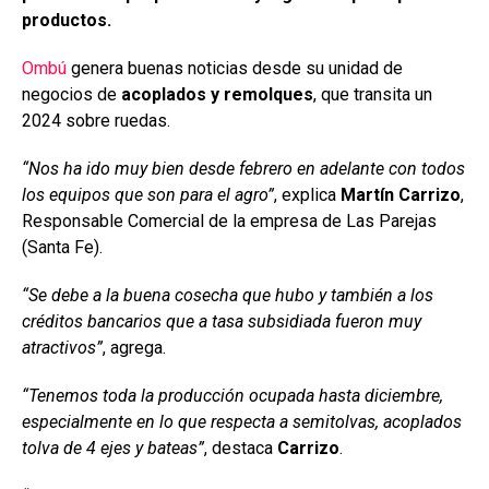
o
p
tir
productos.
k
p
Ombú
genera buenas noticias desde su unidad de
negocios de
acoplados y remolques
, que transita un
2024 sobre ruedas.
“Nos ha ido muy bien desde febrero en adelante con todos
los equipos que son para el agro”
, explica
Martín Carrizo
,
Responsable Comercial de la empresa de Las Parejas
(Santa Fe).
“Se debe a la buena cosecha que hubo y también a los
créditos bancarios que a tasa subsidiada fueron muy
atractivos”
, agrega.
“Tenemos toda la producción ocupada hasta diciembre,
especialmente en lo que respecta a semitolvas, acoplados
tolva de 4 ejes y bateas”
, destaca
Carrizo
.