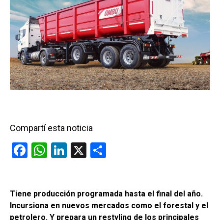
Compartí esta noticia
F
W
Li
X
C
a
h
n
o
ce
at
ke
m
b
s
dI
p
Tiene producción programada hasta el final del año.
Incursiona en nuevos mercados como el forestal y el
o
A
n
ar
petrolero. Y prepara un restyling de los principales