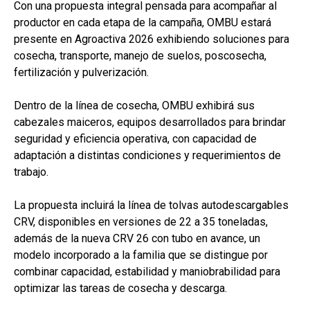
Con una propuesta integral pensada para acompañar al
b
s
dI
p
productor en cada etapa de la campaña, OMBU estará
o
A
n
ar
presente en Agroactiva 2026 exhibiendo soluciones para
cosecha, transporte, manejo de suelos, poscosecha,
o
p
tir
fertilización y pulverización.
k
p
Dentro de la línea de cosecha, OMBU exhibirá sus
cabezales maiceros, equipos desarrollados para brindar
seguridad y eficiencia operativa, con capacidad de
adaptación a distintas condiciones y requerimientos de
trabajo.
La propuesta incluirá la línea de tolvas autodescargables
CRV, disponibles en versiones de 22 a 35 toneladas,
además de la nueva CRV 26 con tubo en avance, un
modelo incorporado a la familia que se distingue por
combinar capacidad, estabilidad y maniobrabilidad para
optimizar las tareas de cosecha y descarga.