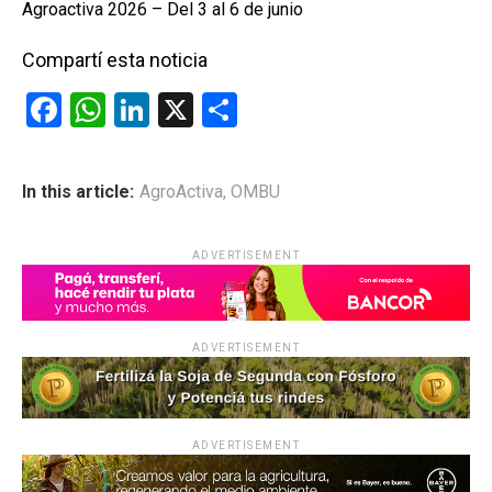
Agroactiva 2026 – Del 3 al 6 de junio
Compartí esta noticia
F
W
Li
X
C
a
h
n
o
ce
at
ke
m
In this article:
AgroActiva
,
OMBU
b
s
dI
p
o
A
n
ar
ADVERTISEMENT
o
p
tir
k
p
ADVERTISEMENT
ADVERTISEMENT