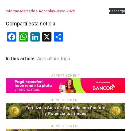
Informe-Mercados-Agricolas-Junio-2025
Descarga
Compartí esta noticia
F
W
Li
X
C
a
h
n
o
ce
at
ke
m
In this article:
Agricultura
,
trigo
b
s
dI
p
o
A
n
ar
ADVERTISEMENT
o
p
tir
k
p
ADVERTISEMENT
ADVERTISEMENT