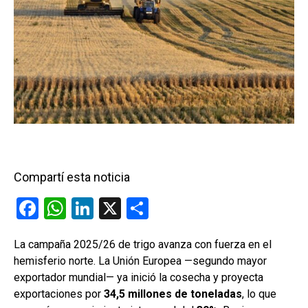
Compartí esta noticia
F
W
Li
X
C
a
h
n
o
La campaña 2025/26 de trigo avanza con fuerza en el
ce
at
ke
m
hemisferio norte. La Unión Europea —segundo mayor
b
s
dI
p
exportador mundial— ya inició la cosecha y proyecta
o
A
n
ar
exportaciones por
34,5 millones de toneladas
, lo que