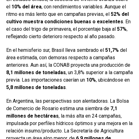
el
10% del área
, con rendimientos variables. Aunque el
ritmo es más lento que en campañas previas, el
52% del
cultivo muestra condiciones buenas o excelentes
. En
el caso del trigo de primavera, el porcentaje baja al
57%
,
reflejando cierto deterioro respecto al año pasado.
En el hemisferio sur, Brasil lleva sembrado el
51,7%
del
área estimada, con demoras respecto a campañas
anteriores. Aun así, la CONAB proyecta una producción de
8,1 millones de toneladas
, un 3,8% superior a la campaña
previa. Las importaciones caerían un
10%
, ubicándose en
5,8 millones de toneladas
.
En Argentina, las perspectivas son alentadoras. La Bolsa
de Comercio de Rosario estima una siembra de
7,1
millones de hectáreas
, la más alta en 24 campañas,
impulsada por perfiles hídricos óptimos y una mejora en la
relación insumo/producto. La Secretaría de Agricultura
proyecta un área algo menor, de
6,9 millones de