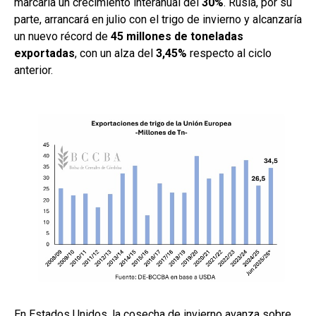
marcaría un crecimiento interanual del
30%
. Rusia, por su
o
p
tir
parte, arrancará en julio con el trigo de invierno y alcanzaría
k
p
un nuevo récord de
45 millones de toneladas
exportadas
, con un alza del
3,45%
respecto al ciclo
anterior.
En Estados Unidos, la cosecha de invierno avanza sobre