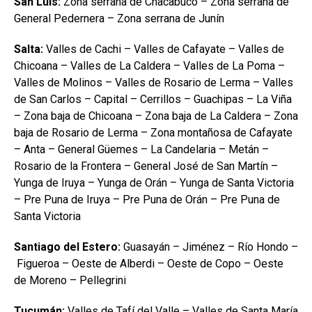
San Luis:
Zona serrana de Chacabuco – Zona serrana de
General Pedernera – Zona serrana de Junín
Salta:
Valles de Cachi – Valles de Cafayate – Valles de
Chicoana – Valles de La Caldera – Valles de La Poma –
Valles de Molinos – Valles de Rosario de Lerma – Valles
de San Carlos – Capital – Cerrillos – Guachipas – La Viña
– Zona baja de Chicoana – Zona baja de La Caldera – Zona
baja de Rosario de Lerma – Zona montañosa de Cafayate
– Anta – General Güemes – La Candelaria – Metán –
Rosario de la Frontera – General José de San Martín –
Yunga de Iruya – Yunga de Orán – Yunga de Santa Victoria
– Pre Puna de Iruya – Pre Puna de Orán – Pre Puna de
Santa Victoria
Santiago del Estero:
Guasayán – Jiménez – Río Hondo –
Figueroa – Oeste de Alberdi – Oeste de Copo – Oeste
de Moreno – Pellegrini
Tucumán:
Valles de Tafí del Valle – Valles de Santa María