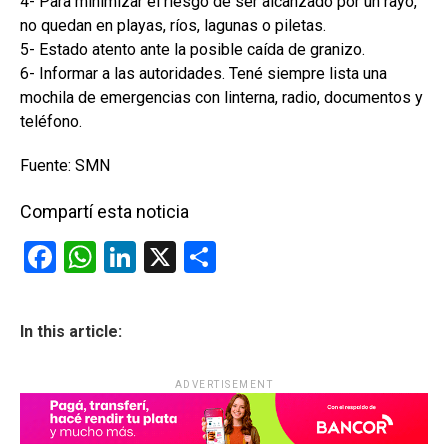
4- Para minimizar el riesgo de ser alcanzado por un rayo,
no quedan en playas, ríos, lagunas o piletas.
5- Estado atento ante la posible caída de granizo.
6- Informar a las autoridades. Tené siempre lista una
mochila de emergencias con linterna, radio, documentos y
teléfono.
Fuente: SMN
Compartí esta noticia
F
W
Li
X
C
a
h
n
o
ce
at
ke
m
In this article:
b
s
dI
p
o
A
n
ar
ADVERTISEMENT
o
p
tir