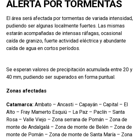
ALERTA POR TORMENTAS
b
s
dI
p
o
A
n
ar
El área será afectada por tormentas de variada intensidad,
pudiendo ser algunas localmente fuertes. Las mismas
o
p
tir
estarán acompañadas de intensas ráfagas, ocasional
k
p
caída de granizo, fuerte actividad eléctrica y abundante
caída de agua en cortos períodos.
Se esperan valores de precipitación acumulada entre 20 y
40 mm, pudiendo ser superados en forma puntual.
Zonas afectadas
Catamarca:
Ambato – Ancasti – Capayán – Capital – El
Alto – Fray Mamerto Esquiú – La Paz – Paclín – Santa
Rosa – Valle Viejo – Zona serrana de Pomán – Zona de
monte de Andalgalá – Zona de monte de Belén – Zona de
monte de Pomán – Zona de monte de Santa María – Zona