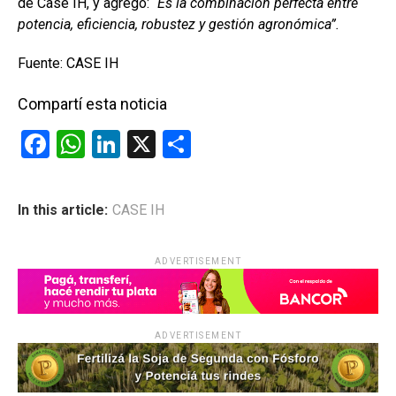
de Case IH, y agregó: “
Es la combinación perfecta entre
potencia, eficiencia, robustez y gestión agronómica”.
Fuente: CASE IH
Compartí esta noticia
F
W
Li
X
C
a
h
n
o
ce
at
ke
m
In this article:
CASE IH
b
s
dI
p
o
A
n
ar
ADVERTISEMENT
o
p
tir
k
p
ADVERTISEMENT