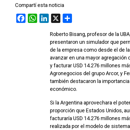
Compartí esta noticia
F
W
Li
X
C
a
h
n
o
Roberto Bisang, profesor de la UBA, 
ce
at
ke
m
presentaron un simulador que permi
b
s
dI
p
de la empresa como desde el de las
o
A
n
ar
avanzar en una mayor agregación d
o
p
tir
y facturar USD 14.276 millones más
k
p
Agronegocios del grupo Arcor, y Fe
también destacaron la importancia d
económico.
Si la Argentina aprovechara el pote
proporción que Estados Unidos, au
facturaría USD 14.276 millones más
realizada por el modelo de sistem