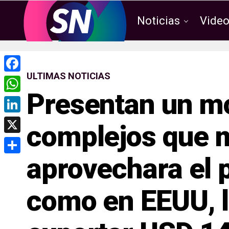
Noticias
Vide
ULTIMAS NOTICIAS
F
Presentan un m
a
W
c
h
L
complejos que m
e
a
i
X
b
t
n
aprovechara el 
o
C
s
k
o
o
A
e
como en EEUU, l
k
m
p
d
p
p
I
a