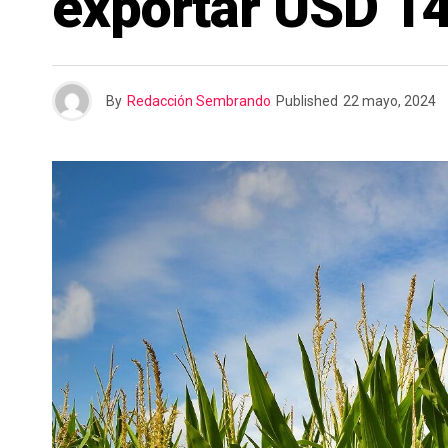
exportar USD 1
n
r
t
i
By
Redacción Sembrando
Published
22 mayo, 2024
r