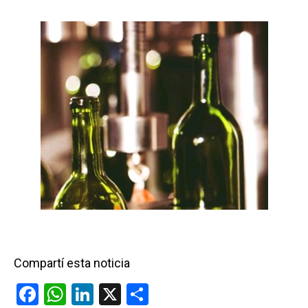
Compartí esta noticia
F
W
Li
X
C