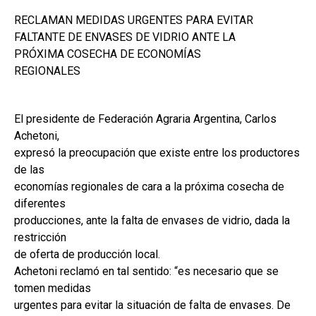
a
h
n
o
RECLAMAN MEDIDAS URGENTES PARA EVITAR
ce
at
ke
m
FALTANTE DE ENVASES DE VIDRIO ANTE LA
b
s
dI
p
PRÓXIMA COSECHA DE ECONOMÍAS
o
A
n
ar
REGIONALES
o
p
tir
k
p
El presidente de Federación Agraria Argentina, Carlos
Achetoni,
expresó la preocupación que existe entre los productores
de las
economías regionales de cara a la próxima cosecha de
diferentes
producciones, ante la falta de envases de vidrio, dada la
restricción
de oferta de producción local.
Achetoni reclamó en tal sentido: “es necesario que se
tomen medidas
urgentes para evitar la situación de falta de envases. De