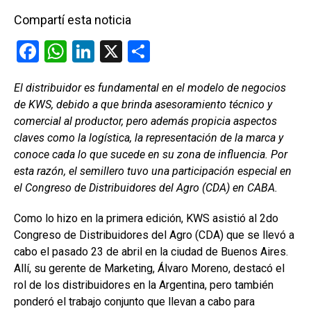
Compartí esta noticia
F
W
Li
X
C
a
h
n
o
El distribuidor es fundamental en el modelo de negocios
ce
at
ke
m
de KWS, debido a que brinda asesoramiento técnico y
b
s
dI
p
comercial al productor, pero además propicia aspectos
o
A
n
ar
claves como la logística, la representación de la marca y
conoce cada lo que sucede en su zona de influencia. Por
o
p
tir
esta razón, el semillero tuvo una participación especial en
k
p
el Congreso de Distribuidores del Agro (CDA) en CABA.
Como lo hizo en la primera edición, KWS asistió al 2do
Congreso de Distribuidores del Agro (CDA) que se llevó a
cabo el pasado 23 de abril en la ciudad de Buenos Aires.
Allí, su gerente de Marketing, Álvaro Moreno, destacó el
rol de los distribuidores en la Argentina, pero también
ponderó el trabajo conjunto que llevan a cabo para