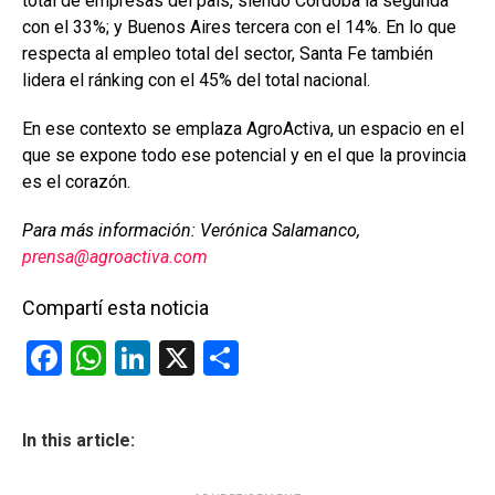
total de empresas del país, siendo Córdoba la segunda
con el 33%; y Buenos Aires tercera con el 14%. En lo que
respecta al empleo total del sector, Santa Fe también
lidera el ránking con el 45% del total nacional.
En ese contexto se emplaza AgroActiva, un espacio en el
que se expone todo ese potencial y en el que la provincia
es el corazón.
Para más información: Verónica Salamanco,
prensa@agroactiva.com
Compartí esta noticia
F
W
Li
X
C
a
h
n
o
ce
at
ke
m
In this article:
b
s
dI
p