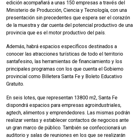
edición acompañará a unas 150 empresas a través del
b
s
dI
p
Ministerio de Producción, Ciencia y Tecnología, con una
o
A
n
ar
presentación sin precedentes que espera ser el corazón
de la muestra y dar cuenta del potencial productivo de una
o
p
tir
provincia que es el motor productivo del país.
k
p
Además, habrá espacios específicos destinados a
conocer las atracciones turísticas de todo el territorio
santafesino, las herramientas de financiamiento y los
principales programas con los que cuenta el Gobierno
provincial como Billetera Santa Fe y Boleto Educativo
Gratuito.
En seis lotes, que representan 13800 m2, Santa Fe
dispondrá espacios para empresas agroindustriales,
agtech, alimentos y emprendedores. Las mismas podrán
realizar ventas y establecer contactos de negocios ante
un gran marco de público. También se confeccionará un
auditorio y salas de reuniones en los que se realizarán