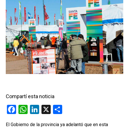
Compartí esta noticia
F
W
Li
X
C
a
h
n
o
El Gobierno de la provincia ya adelantó que en esta
ce
at
ke
m