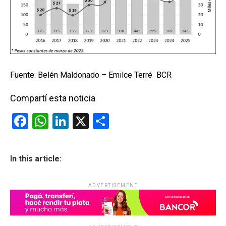
Fuente: Belén Maldonado – Emilce Terré BCR
Compartí esta noticia
F
W
Li
X
C
a
h
n
o
ce
at
ke
m
In this article:
b
s
dI
p
o
A
n
ar
ADVERTISEMENT
o
p
tir
k
p