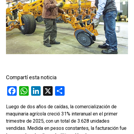
Compartí esta noticia
F
W
Li
X
C
a
h
n
o
Luego de dos años de caídas, la comercialización de
ce
at
ke
m
maquinaria agrícola creció 31% interanual en el primer
b
s
dI
p
trimestre de 2025, con un total de 3.628 unidades
o
A
n
ar
vendidas. Medida en pesos constantes, la facturación fue