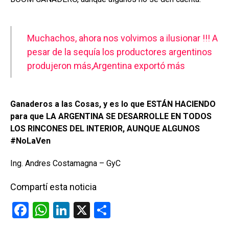
Muchachos, ahora nos volvimos a ilusionar !!! A
pesar de la sequía los productores argentinos
produjeron más,Argentina exportó más
Ganaderos a las Cosas, y es lo que ESTÁN HACIENDO
para que LA ARGENTINA SE DESARROLLE EN TODOS
LOS RINCONES DEL INTERIOR, AUNQUE ALGUNOS
#NoLaVen
Ing. Andres Costamagna – GyC
Compartí esta noticia
F
W
Li
X
C
a
h
n
o