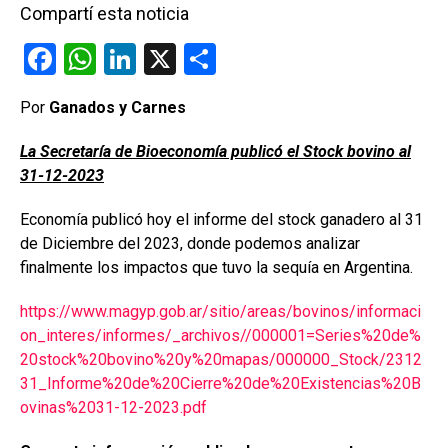
Compartí esta noticia
F
W
Li
X
C
a
h
n
o
Por
Ganados y Carnes
ce
at
ke
m
b
s
dI
p
La Secretaría de Bioeconomía publicó el Stock bovino al
31-12-2023
o
A
n
ar
o
p
tir
Economía publicó hoy el informe del stock ganadero al 31
k
p
de Diciembre del 2023, donde podemos analizar
finalmente los impactos que tuvo la sequía en Argentina.
https://www.magyp.gob.ar/sitio/areas/bovinos/informaci
on_interes/informes/_archivos//000001=Series%20de%
20stock%20bovino%20y%20mapas/000000_Stock/2312
31_Informe%20de%20Cierre%20de%20Existencias%20B
ovinas%2031-12-2023.pdf