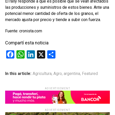
El rally responde a que es posible que se vean afectados
las producciones y suministros de estos bienes. Ante una
potencial menor cantidad de oferta de los granos, el
mercado ajusta por precio y tiende a subir con fuerza.
Fuente: cronista.com
Compartí esta noticia
F
W
Li
X
C
a
h
n
o
ce
at
ke
m
In this article:
Agricultura
,
Agro
,
argentina
,
Featured
b
s
dI
p
o
A
n
ar
ADVERTISEMENT
o
p
tir
k
p
ADVERTISEMENT