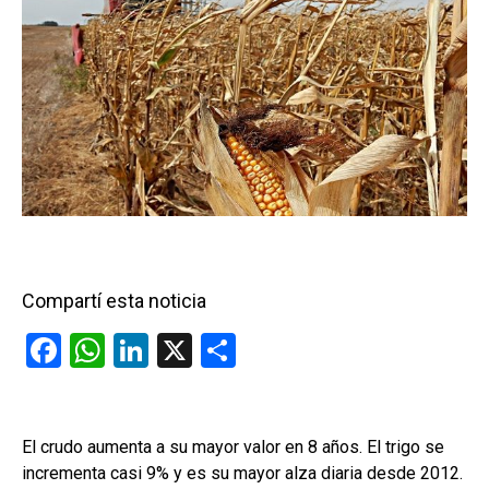
Compartí esta noticia
F
W
Li
X
C
a
h
n
o
ce
at
ke
m
b
s
dI
p
El crudo aumenta a su mayor valor en 8 años. El trigo se
incrementa casi 9% y es su mayor alza diaria desde 2012.