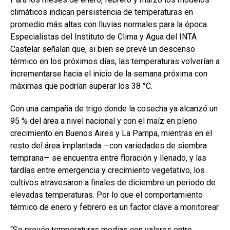
b
s
dI
p
climáticos indican persistencia de temperaturas en
o
A
n
ar
promedio más altas con lluvias normales para la época.
o
p
tir
Especialistas del Instituto de Clima y Agua del INTA
k
p
Castelar señalan que, si bien se prevé un descenso
térmico en los próximos días, las temperaturas volverían a
incrementarse hacia el inicio de la semana próxima con
máximas que podrían superar los 38 °C.
Con una campaña de trigo donde la cosecha ya alcanzó un
95 % del área a nivel nacional y con el maíz en pleno
crecimiento en Buenos Aires y La Pampa, mientras en el
resto del área implantada —con variedades de siembra
temprana— se encuentra entre floración y llenado, y las
tardías entre emergencia y crecimiento vegetativo, los
cultivos atravesaron a finales de diciembre un periodo de
elevadas temperaturas. Por lo que el comportamiento
térmico de enero y febrero es un factor clave a monitorear.
“Se prevén temperaturas medias con valores entre