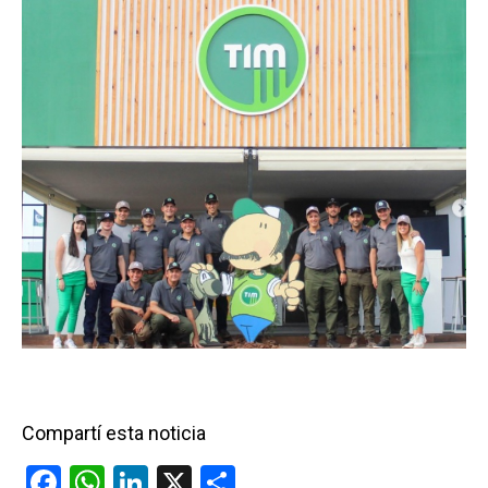
Compartí esta noticia
F
W
Li
X
C