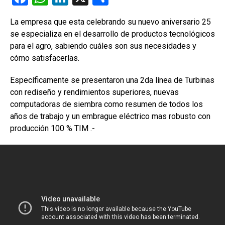
a
h
n
o
La empresa que esta celebrando su nuevo aniversario 25
ce
at
ke
m
se especializa en el desarrollo de productos tecnológicos
b
s
dI
p
para el agro, sabiendo cuáles son sus necesidades y
o
A
n
ar
cómo satisfacerlas.
o
p
tir
Específicamente se presentaron una 2da línea de Turbinas
k
p
con rediseño y rendimientos superiores, nuevas
computadoras de siembra como resumen de todos los
años de trabajo y un embrague eléctrico mas robusto con
producción 100 % TIM .-