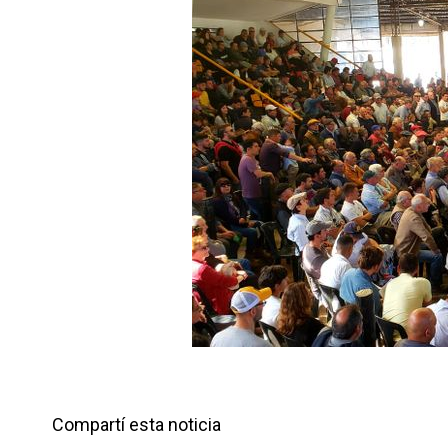
n
r
t
i
r
Compartí esta noticia