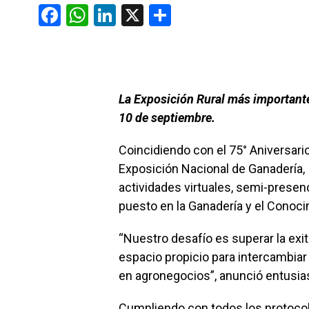
F
W
Li
X
C
a
h
n
o
ce
at
ke
m
b
s
dI
p
o
A
n
ar
La Exposición Rural más importante d
10 de septiembre.
o
p
tir
k
p
Coincidiendo con el 75° Aniversario
Exposición Nacional de Ganadería,
actividades virtuales, semi-presenc
puesto en la Ganadería y el Conoc
“Nuestro desafío es superar la exi
espacio propicio para intercambiar
en agronegocios”, anunció entusia
Cumpliendo con todos los protocolo