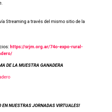
e.
ía Streaming a través del mismo sitio de la
cios:
https://srjm.org.ar/74o-expo-rural-
adero/
MA DE LA MUESTRA GANADERA
adero
GO EN NUESTRAS JORNADAS VIRTUALES!