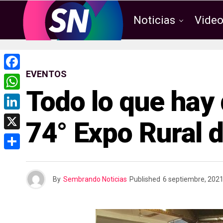
Noticias
Vide
EVENTOS
F
Todo lo que hay 
a
W
c
h
L
74° Expo Rural 
e
a
i
X
b
t
n
o
C
s
k
o
o
A
By
Sembrando Noticias
Published
6 septiembre, 202
e
k
m
p
d
p
p
I
a