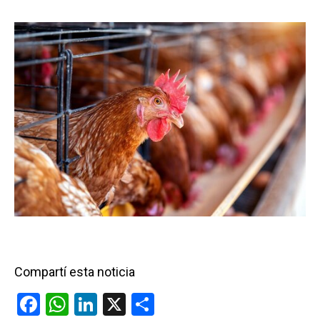
Compartí esta noticia
F
W
Li
X
C