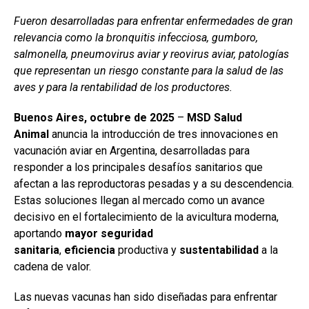
a
h
n
o
Fueron desarrolladas para enfrentar enfermedades de gran
ce
at
ke
m
relevancia como la bronquitis infecciosa, gumboro,
b
s
dI
p
salmonella, pneumovirus aviar y reovirus aviar, patologías
o
A
n
ar
que representan un riesgo constante para la salud de las
aves y para la rentabilidad de los productores.
o
p
tir
k
p
Buenos Aires, octubre de 2025
–
MSD Salud
Animal
anuncia la introducción de tres innovaciones en
vacunación aviar en Argentina, desarrolladas para
responder a los principales desafíos sanitarios que
afectan a las reproductoras pesadas y a su descendencia.
Estas soluciones llegan al mercado como un avance
decisivo en el fortalecimiento de la avicultura moderna,
aportando
mayor seguridad
sanitaria
,
eficiencia
productiva y
sustentabilidad
a la
cadena de valor.
Las nuevas vacunas han sido diseñadas para enfrentar