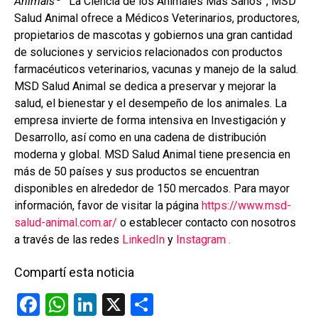
Animals
“La Ciencia de los Animales Más Sanos”, MSD
Salud Animal ofrece a Médicos Veterinarios, productores,
propietarios de mascotas y gobiernos una gran cantidad
de soluciones y servicios relacionados con productos
farmacéuticos veterinarios, vacunas y manejo de la salud.
MSD Salud Animal se dedica a preservar y mejorar la
salud, el bienestar y el desempeño de los animales. La
empresa invierte de forma intensiva en Investigación y
Desarrollo, así como en una cadena de distribución
moderna y global. MSD Salud Animal tiene presencia en
más de 50 países y sus productos se encuentran
disponibles en alrededor de 150 mercados. Para mayor
información, favor de visitar la página
https://www.msd-
salud-animal.com.ar/
o establecer contacto con nosotros
a través de las redes
LinkedIn
y
Instagram .
Compartí esta noticia
F
W
Li
X
C