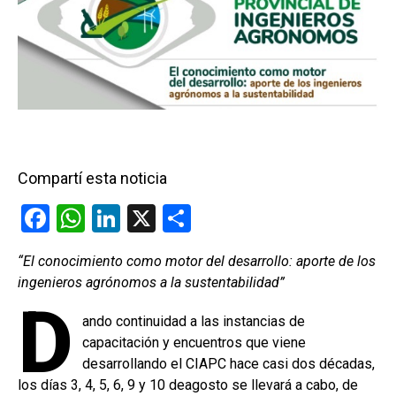
Compartí esta noticia
F
W
Li
X
C
a
h
n
o
“El conocimiento como motor del desarrollo: aporte de los
ce
at
ke
m
ingenieros agrónomos a la sustentabilidad”
b
s
dI
p
D
ando continuidad a las instancias de
o
A
n
ar
capacitación y encuentros que viene
o
p
tir
desarrollando el CIAPC hace casi dos décadas,
k
p
los días 3, 4, 5, 6, 9 y 10 deagosto se llevará a cabo, de