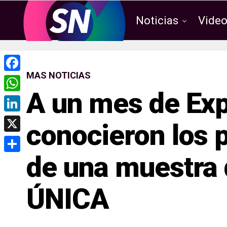
Noticias
Vide
MAS NOTICIAS
F
A un mes de Exp
a
W
c
h
L
conocieron los p
e
a
i
X
b
t
n
de una muestra 
o
C
s
k
o
o
A
e
ÚNICA
k
m
p
d
p
p
I
a