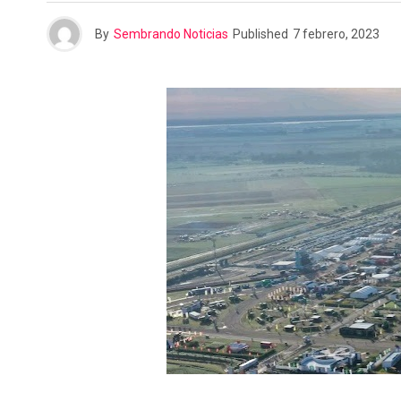
n
r
By
Sembrando Noticias
Published
7 febrero, 2023
t
i
r