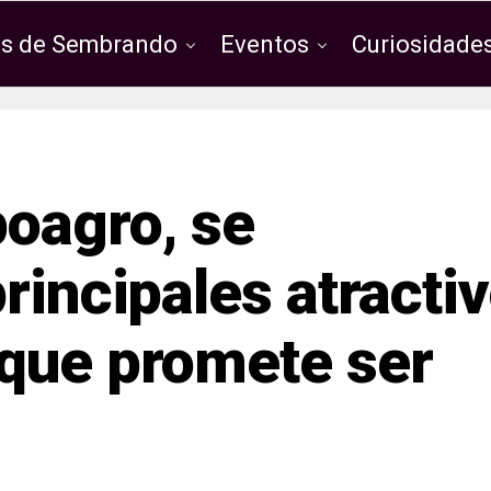
os de Sembrando
Eventos
Curiosidades
oagro, se
rincipales atracti
que promete ser