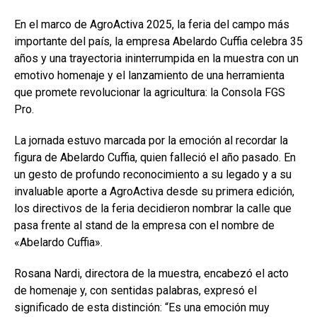
o
A
n
ar
En el marco de AgroActiva 2025, la feria del campo más
o
p
tir
importante del país, la empresa Abelardo Cuffia celebra 35
k
p
años y una trayectoria ininterrumpida en la muestra con un
emotivo homenaje y el lanzamiento de una herramienta
que promete revolucionar la agricultura: la Consola FGS
Pro.
La jornada estuvo marcada por la emoción al recordar la
figura de Abelardo Cuffia, quien falleció el año pasado. En
un gesto de profundo reconocimiento a su legado y a su
invaluable aporte a AgroActiva desde su primera edición,
los directivos de la feria decidieron nombrar la calle que
pasa frente al stand de la empresa con el nombre de
«Abelardo Cuffia».
Rosana Nardi, directora de la muestra, encabezó el acto
de homenaje y, con sentidas palabras, expresó el
significado de esta distinción: “Es una emoción muy