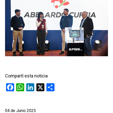
Compartí esta noticia
F
W
Li
X
C
a
h
n
o
ce
at
ke
m
b
s
dI
p
04 de Junio 2025