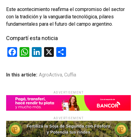
Este acontecimiento reafirma el compromiso del sector
con la tradición y la vanguardia tecnológica, pilares
fundamentales para el futuro del campo argentino.
Compartí esta noticia
F
W
Li
X
C
a
h
n
o
ce
at
ke
m
In this article:
AgroActiva
,
Cuffia
b
s
dI
p
o
A
n
ar
ADVERTISEMENT
o
p
tir
k
p
ADVERTISEMENT