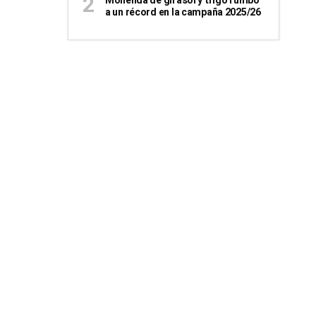
Molienda de girasol y trigo rumbo
a un récord en la campaña 2025/26