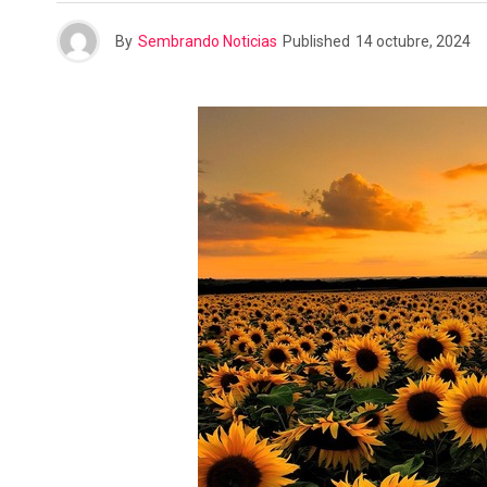
n
r
By
Sembrando Noticias
Published
14 octubre, 2024
t
i
r