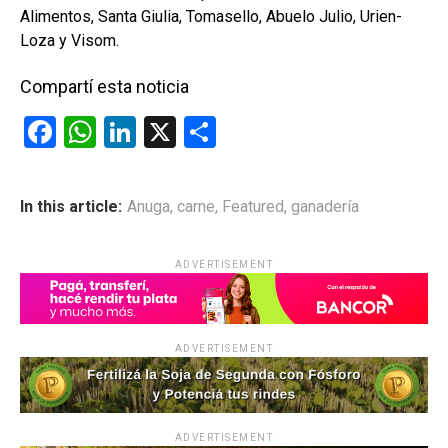
Alimentos, Santa Giulia, Tomasello, Abuelo Julio, Urien-
Loza y Visom.
Compartí esta noticia
F
W
Li
X
C
a
h
n
o
ce
at
ke
m
In this article:
Anuga
,
carne
,
Featured
,
ganadería
b
s
dI
p
o
A
n
ar
ADVERTISEMENT
o
p
tir
k
p
ADVERTISEMENT
ADVERTISEMENT