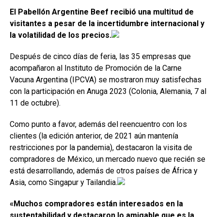
a
h
n
o
El Pabellón Argentine Beef recibió una multitud de
ce
at
ke
m
visitantes a pesar de la incertidumbre internacional y
b
s
dI
p
la volatilidad de los precios.
o
A
n
ar
Después de cinco días de feria, las 35 empresas que
o
p
tir
acompañaron al Instituto de Promoción de la Carne
k
p
Vacuna Argentina (IPCVA) se mostraron muy satisfechas
con la participación en Anuga 2023 (Colonia, Alemania, 7 al
11 de octubre).
Como punto a favor, además del reencuentro con los
clientes (la edición anterior, de 2021 aún mantenía
restricciones por la pandemia), destacaron la visita de
compradores de México, un mercado nuevo que recién se
está desarrollando, además de otros países de África y
Asia, como Singapur y Tailandia.
«Muchos compradores están interesados en la
sustentabilidad y destacaron lo amigable que es la