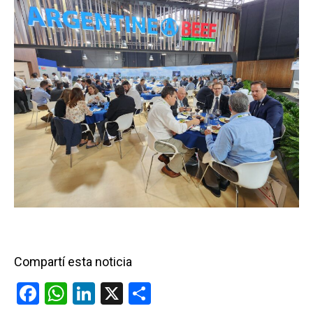
Compartí esta noticia
F
W
Li
X
C