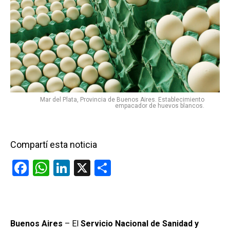
Mar del Plata, Provincia de Buenos Aires. Establecimiento
empacador de huevos blancos.
Compartí esta noticia
F
W
Li
X
C
a
h
n
o
ce
at
ke
m
b
s
dI
p
Buenos Aires
– El
Servicio Nacional de Sanidad y