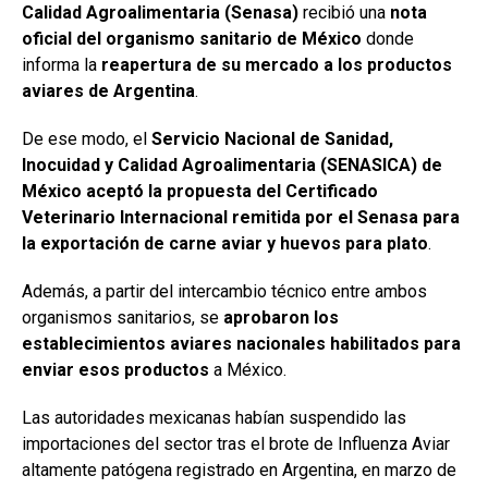
o
A
n
ar
Calidad Agroalimentaria (Senasa)
recibió una
nota
o
p
tir
oficial del organismo sanitario de México
donde
informa la
reapertura de su mercado a los productos
k
p
aviares de Argentina
.
De ese modo, el
Servicio Nacional de Sanidad,
Inocuidad y Calidad Agroalimentaria (SENASICA) de
México aceptó la propuesta del Certificado
Veterinario Internacional remitida por el Senasa para
la exportación de carne aviar y huevos para plato
.
Además, a partir del intercambio técnico entre ambos
organismos sanitarios, se
aprobaron los
establecimientos aviares nacionales habilitados para
enviar esos productos
a México.
Las autoridades mexicanas habían suspendido las
importaciones del sector tras el brote de Influenza Aviar
altamente patógena registrado en Argentina, en marzo de