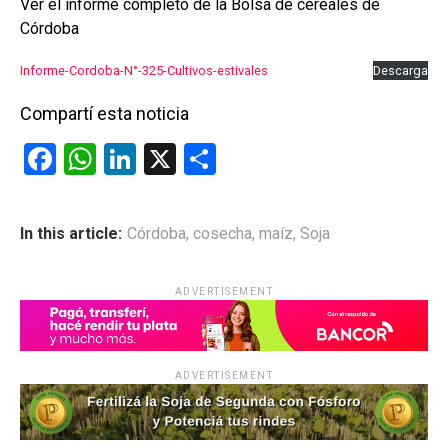
k
p
Ver el informe completo de la Bolsa de cereales de
Córdoba
Informe-Cordoba-N°-325-Cultivos-estivales
Descarga
Compartí esta noticia
F
W
Li
X
C
a
h
n
o
ce
at
ke
m
In this article:
Córdoba
,
cosecha
,
maíz
,
Soja
b
s
dI
p
o
A
n
ar
ADVERTISEMENT
o
p
tir
k
p
ADVERTISEMENT