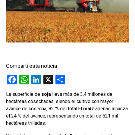
Compartí esta noticia
F
W
Li
X
C
a
h
n
o
La superficie de
soja
lleva más de 3,4 millones de
ce
at
ke
m
hectáreas cosechadas, siendo el cultivo con mayor
b
s
dI
p
avance de cosecha, 82 % del total.El
maíz
apenas alcanza
o
A
n
ar
el 24 % del avance, representando un total de 521 mil
hectáreas trilladas.
o
p
tir