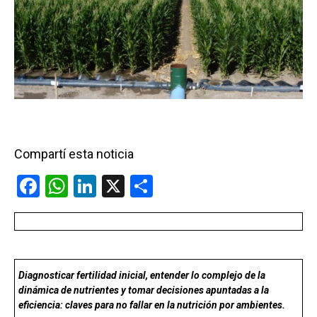
Compartí esta noticia
F
W
Li
X
C
a
h
n
o
ce
at
ke
m
b
s
dI
p
o
A
n
ar
Diagnosticar fertilidad inicial, entender lo complejo de la
dinámica de nutrientes y tomar decisiones apuntadas a la
o
p
tir
eficiencia: claves para no fallar en la nutrición por ambientes.