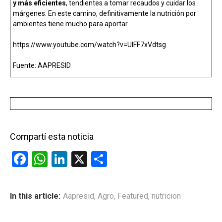
y más eficientes
, tendientes a tomar recaudos y cuidar los
márgenes. En este camino, definitivamente la nutrición por
ambientes tiene mucho para aportar.
https://www.youtube.com/watch?v=UlFF7xVdtsg
Fuente: AAPRESID
Compartí esta noticia
F
W
Li
X
C
a
h
n
o
ce
at
ke
m
In this article:
Aapresid
,
Agro
,
Featured
,
nutricion
b
s
dI
p