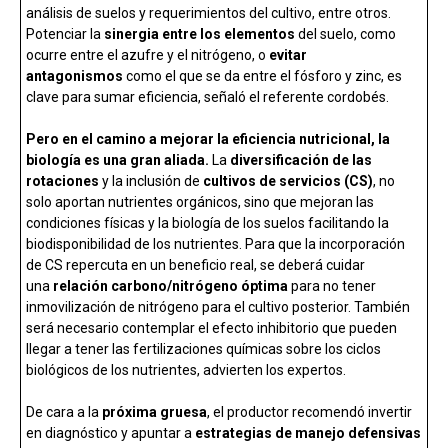
análisis de suelos y requerimientos del cultivo, entre otros.
Potenciar la
sinergia entre los elementos
del suelo, como
ocurre entre el azufre y el nitrógeno, o
evitar
antagonismos
como el que se da entre el fósforo y zinc, es
clave para sumar eficiencia, señaló el referente cordobés.
Pero en el camino a mejorar la eficiencia nutricional, la
biología es una gran aliada.
La
diversificación de las
rotaciones
y la inclusión de
cultivos de servicios (CS)
, no
solo aportan nutrientes orgánicos, sino que mejoran las
condiciones físicas y la biología de los suelos facilitando la
biodisponibilidad de los nutrientes. Para que la incorporación
de CS repercuta en un beneficio real, se deberá cuidar
una
relación carbono/nitrógeno óptima
para no tener
inmovilización de nitrógeno para el cultivo posterior. También
será necesario contemplar el efecto inhibitorio que pueden
llegar a tener las fertilizaciones químicas sobre los ciclos
biológicos de los nutrientes, advierten los expertos.
De cara a la
próxima gruesa
, el productor recomendó invertir
en diagnóstico y apuntar a
estrategias de manejo defensivas