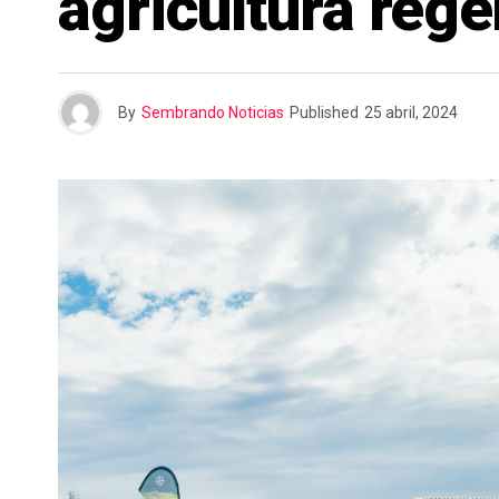
agricultura rege
n
r
t
i
By
Sembrando Noticias
Published
25 abril, 2024
r