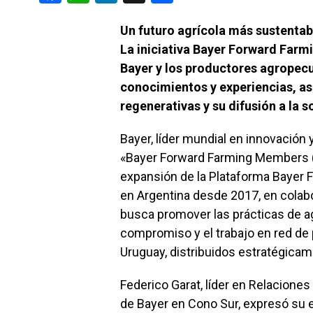
a
h
n
o
Un futuro agrícola más sustentabl
ce
at
ke
m
La iniciativa Bayer Forward Farm
b
s
dI
p
Bayer y los productores agropec
o
A
n
ar
conocimientos y experiencias, as
o
p
tir
regenerativas y su difusión a la 
k
p
Bayer, líder mundial en innovación 
«Bayer Forward Farming Members (
expansión de la Plataforma Bayer 
en Argentina desde 2017, en colabo
busca promover las prácticas de agr
compromiso y el trabajo en red de
Uruguay, distribuidos estratégica
Federico Garat, líder en Relaciones
de Bayer en Cono Sur, expresó su