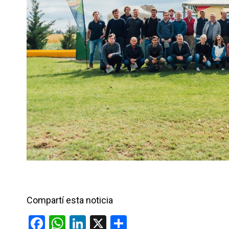
Compartí esta noticia
F
W
Li
X
C