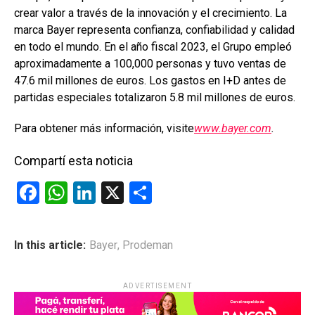
crear valor a través de la innovación y el crecimiento. La
marca Bayer representa confianza, confiabilidad y calidad
en todo el mundo. En el año fiscal 2023, el Grupo empleó
aproximadamente a 100,000 personas y tuvo ventas de
47.6 mil millones de euros. Los gastos en I+D antes de
partidas especiales totalizaron 5.8 mil millones de euros.
Para obtener más información, visite
www.bayer.com
.
Compartí esta noticia
F
W
Li
X
C
a
h
n
o
ce
at
ke
m
In this article:
Bayer
,
Prodeman
b
s
dI
p
o
A
n
ar
ADVERTISEMENT
o
p
tir