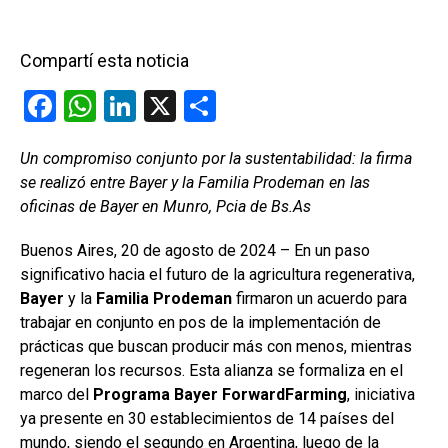
Compartí esta noticia
F
W
Li
X
C
a
h
n
o
Un compromiso conjunto por la sustentabilidad: la firma
ce
at
ke
m
se realizó entre Bayer y la Familia Prodeman en las
b
s
dI
p
oficinas de Bayer en Munro, Pcia de Bs.As
o
A
n
ar
Buenos Aires, 20 de agosto de 2024 – En un paso
o
p
tir
significativo hacia el futuro de la agricultura regenerativa,
k
p
Bayer
y la
Familia
Prodeman
firmaron un acuerdo para
trabajar en conjunto en pos de la implementación de
prácticas que buscan producir más con menos, mientras
regeneran los recursos. Esta alianza se formaliza en el
marco del
Programa Bayer ForwardFarming
, iniciativa
ya presente en 30 establecimientos de 14 países del
mundo, siendo el segundo en Argentina, luego de la