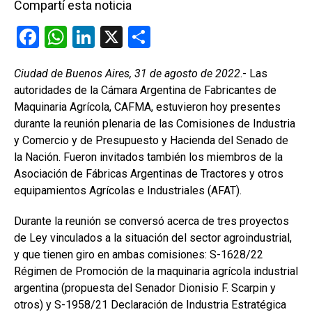
Compartí esta noticia
F
W
Li
X
C
a
h
n
o
Ciudad de Buenos Aires, 31 de agosto de 2022
.- Las
ce
at
ke
m
autoridades de la Cámara Argentina de Fabricantes de
b
s
dI
p
Maquinaria Agrícola, CAFMA, estuvieron hoy presentes
o
A
n
ar
durante la reunión plenaria de las Comisiones de Industria
y Comercio y de Presupuesto y Hacienda del Senado de
o
p
tir
la Nación. Fueron invitados también los miembros de la
k
p
Asociación de Fábricas Argentinas de Tractores y otros
equipamientos Agrícolas e Industriales (AFAT).
Durante la reunión se conversó acerca de tres proyectos
de Ley vinculados a la situación del sector agroindustrial,
y que tienen giro en ambas comisiones: S-1628/22
Régimen de Promoción de la maquinaria agrícola industrial
argentina (propuesta del Senador Dionisio F. Scarpin y
otros) y S-1958/21 Declaración de Industria Estratégica