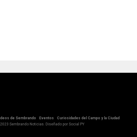
ideos de Sembrando
Eventos
Curiosidades del Campo y la Ciudad
 2023 Sembrando Noticias. Diseñado por
Social PY