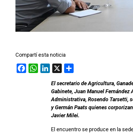
Compartí esta noticia
F
W
Li
X
C
a
h
n
o
El secretario de Agricultura, Ganade
ce
at
ke
m
Gabinete, Juan Manuel Fernández Ar
b
s
dI
p
Administrativa, Rosendo Tarsetti, 
o
A
n
ar
y Germán Paats quienes corporizan 
o
p
tir
Javier Milei.
k
p
El encuentro se produce en la sede