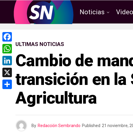
Noticias
Vide
ULTIMAS NOTICIAS
F
Cambio de mand
a
W
c
h
L
transición en la
e
a
i
X
b
t
n
Agricultura
o
C
s
k
o
o
A
e
k
m
p
d
p
p
By
Redacción Sembrando
Published
21 noviembre, 2
I
a