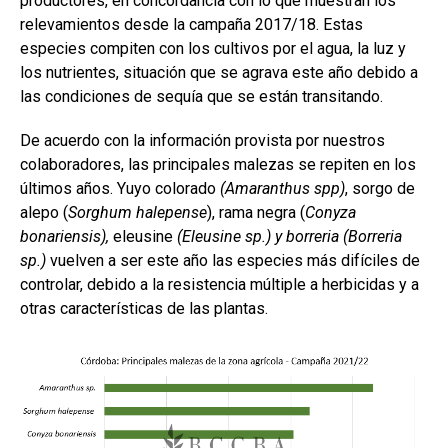
b
s
dI
p
productores, en concordancia con lo que muestran los
o
A
n
ar
relevamientos desde la campaña 2017/18. Estas
especies compiten con los cultivos por el agua, la luz y
o
p
tir
los nutrientes, situación que se agrava este año debido a
k
p
las condiciones de sequía que se están transitando.
De acuerdo con la información provista por nuestros
colaboradores, las principales malezas se repiten en los
últimos años. Yuyo colorado
(Amaranthus spp)
, sorgo de
alepo (
Sorghum halepense
), rama negra (
Conyza
bonariensis),
eleusine
(Eleusine sp.) y borreria (Borreria
sp.)
vuelven a ser este año las especies más difíciles de
controlar, debido a la resistencia múltiple a herbicidas y a
otras características de las plantas.