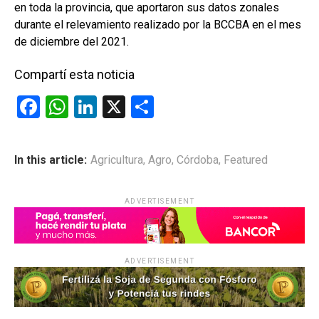
en toda la provincia, que aportaron sus datos zonales
durante el relevamiento realizado por la BCCBA en el mes
de diciembre del 2021.
Compartí esta noticia
F
W
Li
X
C
a
h
n
o
ce
at
ke
m
In this article:
Agricultura
,
Agro
,
Córdoba
,
Featured
b
s
dI
p
o
A
n
ar
ADVERTISEMENT
o
p
tir
k
p
ADVERTISEMENT