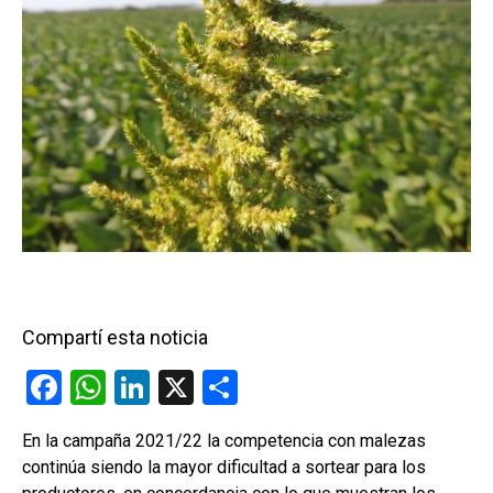
Compartí esta noticia
F
W
Li
X
C
a
h
n
o
En la campaña 2021/22 la competencia con malezas
ce
at
ke
m
continúa siendo la mayor dificultad a sortear para los