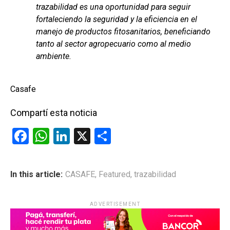
trazabilidad es una oportunidad para seguir
fortaleciendo la seguridad y la eficiencia en el
manejo de productos fitosanitarios, beneficiando
tanto al sector agropecuario como al medio
ambiente.
Casafe
Compartí esta noticia
F
W
Li
X
C
a
h
n
o
ce
at
ke
m
In this article:
CASAFE
,
Featured
,
trazabilidad
b
s
dI
p
o
A
n
ar
ADVERTISEMENT
o
p
tir