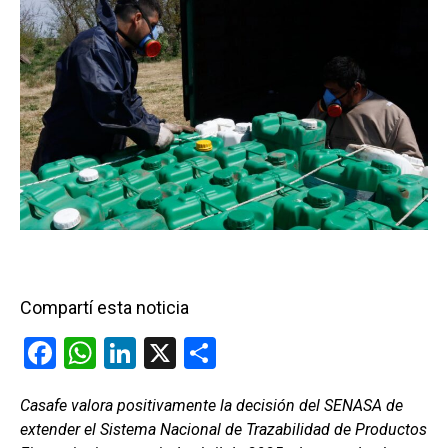
Compartí esta noticia
F
W
Li
X
C
a
h
n
o
Casafe valora positivamente la decisión del SENASA de
ce
at
ke
m
extender el Sistema Nacional de Trazabilidad de Productos