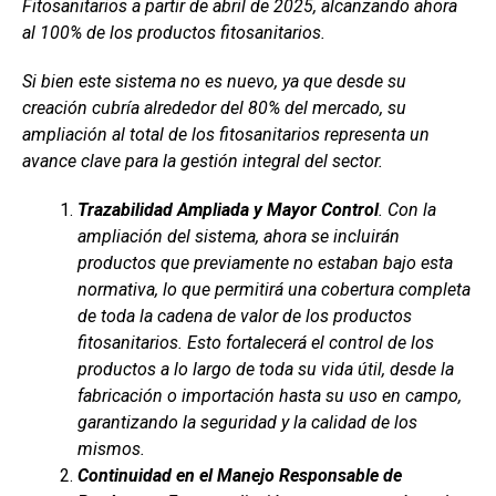
b
s
dI
p
Fitosanitarios a partir de abril de 2025, alcanzando ahora
o
A
n
ar
al 100% de los productos fitosanitarios.
o
p
tir
Si bien este sistema no es nuevo, ya que desde su
k
p
creación cubría alrededor del 80% del mercado, su
ampliación al total de los fitosanitarios representa un
avance clave para la gestión integral del sector.
Trazabilidad Ampliada y Mayor Control
. Con la
ampliación del sistema, ahora se incluirán
productos que previamente no estaban bajo esta
normativa, lo que permitirá una cobertura completa
de toda la cadena de valor de los productos
fitosanitarios. Esto fortalecerá el control de los
productos a lo largo de toda su vida útil, desde la
fabricación o importación hasta su uso en campo,
garantizando la seguridad y la calidad de los
mismos.
Continuidad en el Manejo Responsable de