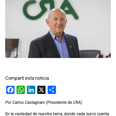
Compartí esta noticia
F
W
Li
X
C
a
h
n
o
Por Carlos Castagnani (Presidente de CRA)
ce
at
ke
m
b
s
dI
p
En la vastedad de nuestra tierra, donde cada surco cuenta