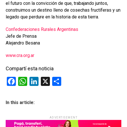
el futuro con la convicción de que, trabajando juntos,
construimos un destino lleno de cosechas fructíferas y un
legado que perdure en la historia de esta tierra.
Confederaciones Rurales Argentinas
Jefe de Prensa
Alejandro Besana
www.cra.org.ar
Compartí esta noticia
F
W
Li
X
C
a
h
n
o
ce
at
ke
m
In this article:
b
s
dI
p
o
A
n
ar
ADVERTISEMENT
o
p
tir