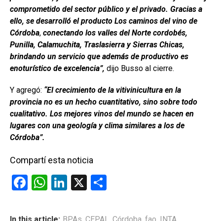
comprometido del sector público y el privado. Gracias a
ello, se desarrolló el producto Los caminos del vino de
Córdoba
,
conectando los valles del Norte cordobés,
Punilla, Calamuchita, Traslasierra y Sierras Chicas,
brindando un servicio que además de productivo es
enoturístico de excelencia”,
dijo Busso al cierre.
Y agregó:
“El crecimiento de la vitivinicultura en la
provincia no es un hecho cuantitativo, sino sobre todo
cualitativo. Los mejores vinos del mundo se hacen en
lugares con una geología y clima similares a los de
Córdoba”.
Compartí esta noticia
F
W
Li
X
C
a
h
n
o
ce
at
ke
m
In this article:
BPAs
,
CEPAL
,
Córdoba
,
fao
,
INTA