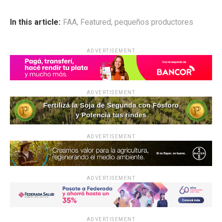
a
h
n
o
ce
at
ke
m
In this article:
FAA
,
Featured
,
pequeños productores
b
s
dI
p
o
A
n
ar
ADVERTISEMENT
o
p
tir
k
p
ADVERTISEMENT
ADVERTISEMENT
ADVERTISEMENT
ADVERTISEMENT