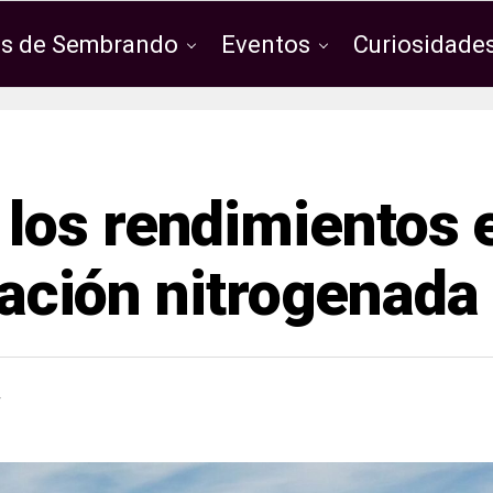
os de Sembrando
Eventos
Curiosidades
los rendimientos 
ización nitrogenada
4