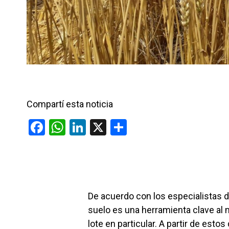
Compartí esta noticia
F
W
Li
X
C
a
h
n
o
ce
at
ke
m
b
s
dI
p
o
A
n
ar
De acuerdo con los especialistas 
o
p
tir
suelo es una herramienta clave al 
k
p
lote en particular. A partir de est