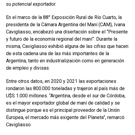
o
A
n
ar
su potencial exportador.
o
p
tir
En el marco de la 88° Exposición Rural de Río Cuarto, la
k
p
presidenta de la Cámara Argentina del Maní (CAM), Ivana
Cavigliasso, encabezó una disertación sobre el “Presente
y futuro de la economía regional del maní”. Durante la
misma, Cavigliasso exhibió alguna de las cifras que hacen
de esta cadena una de las más importantes de la
Argentina, tanto en industrialización como en generación
de empleo y divisas.
Entre otros datos, en 2020 y 2021 las exportaciones
rondaron las 800.000 toneladas y trajeron al país más de
U$S 1.000 millones. “Argentina, desde el sur de Córdoba,
es el mayor exportador global de maní de calidad y se
distingue porque es el principal proveedor de la Unión
Europea, el mercado más exigente del Planeta”, remarcó
Cavigliasso.