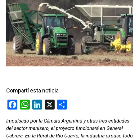
Compartí esta noticia
F
W
Li
X
C
a
h
n
o
Impulsado por la Cámara Argentina y otras tres entidades
ce
at
ke
m
del sector manisero, el proyecto funcionará en General
b
s
dI
p
Cabrera. En la Rural de Río Cuarto, la industria expuso todo