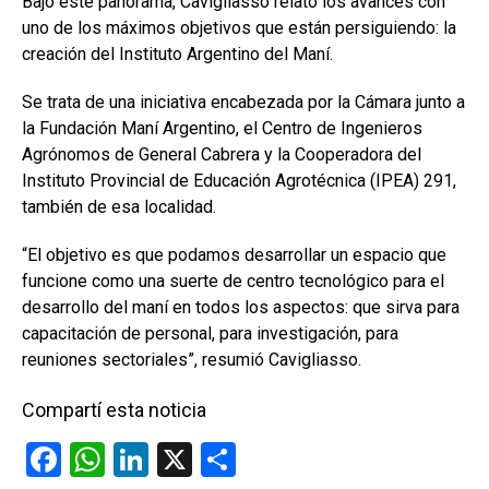
Bajo este panorama, Cavigliasso relató los avances con
uno de los máximos objetivos que están persiguiendo: la
creación del Instituto Argentino del Maní.
Se trata de una iniciativa encabezada por la Cámara junto a
la Fundación Maní Argentino, el Centro de Ingenieros
Agrónomos de General Cabrera y la Cooperadora del
Instituto Provincial de Educación Agrotécnica (IPEA) 291,
también de esa localidad.
“El objetivo es que podamos desarrollar un espacio que
funcione como una suerte de centro tecnológico para el
desarrollo del maní en todos los aspectos: que sirva para
capacitación de personal, para investigación, para
reuniones sectoriales”, resumió Cavigliasso.
Compartí esta noticia
F
W
Li
X
C