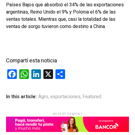
Países Bajos que absorbió el 34% de las exportaciones
argentinas, Reino Unido el 9% y Polonia el 6% de las
ventas totales. Mientras que, casi la totalidad de las
ventas de sorgo tuvieron como destino a China.
Compartí esta noticia
F
W
Li
X
C
a
h
n
o
ce
at
ke
m
In this article:
Agro
,
exportaciones
,
Featured
b
s
dI
p
o
A
n
ar
ADVERTISEMENT
o
p
tir
k
p