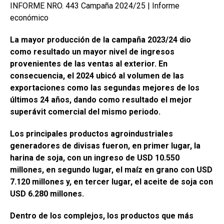
INFORME NRO. 443 Campaña 2024/25 | Informe
o
A
n
ar
económico
o
p
tir
La mayor producción de la campaña 2023/24 dio
k
p
como resultado un mayor nivel de ingresos
provenientes de las ventas al exterior. En
consecuencia, el 2024 ubicó al volumen de las
exportaciones como las segundas mejores de los
últimos 24 años, dando como resultado el mejor
superávit comercial del mismo periodo.
Los principales productos agroindustriales
generadores de divisas fueron, en primer lugar, la
harina de soja, con un ingreso de USD 10.550
millones, en segundo lugar, el maíz en grano con USD
7.120 millones y, en tercer lugar, el aceite de soja con
USD 6.280 millones.
Dentro de los complejos, los productos que más