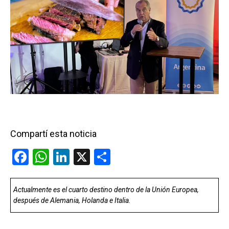
Compartí esta noticia
F
W
Li
X
C
a
h
n
o
ce
at
ke
m
Actualmente es el cuarto destino dentro de la Unión Europea,
después de Alemania, Holanda e Italia.
b
s
dI
p
o
A
n
ar