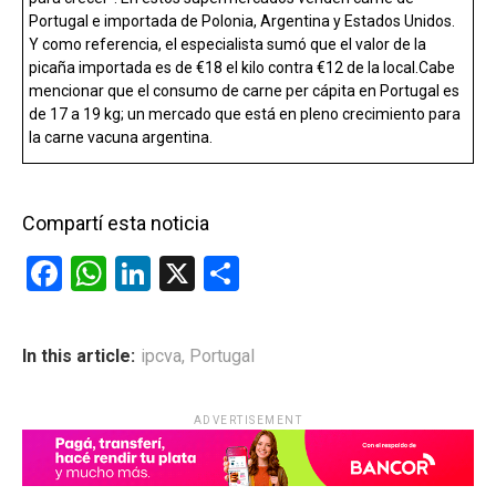
Portugal e importada de Polonia, Argentina y Estados Unidos.
Y como referencia, el especialista sumó que el valor de la
picaña importada es de €18 el kilo contra €12 de la local.Cabe
mencionar que el consumo de carne per cápita en Portugal es
de 17 a 19 kg; un mercado que está en pleno crecimiento para
la carne vacuna argentina.
Compartí esta noticia
F
W
Li
X
C
a
h
n
o
ce
at
ke
m
In this article:
ipcva
,
Portugal
b
s
dI
p
o
A
n
ar
ADVERTISEMENT
o
p
tir
k
p