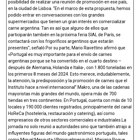
posibilidad de realizar una reunión de promoción en ese país,
en la ciudad de Lisboa. “En el marco de esta propuesta, hemos
podido entrar en conversaciones con los grandes
supermercados que tienen un gran interés en comercializar
carne argentina. Tan es así que alguno de ellos que
participarán también en la próxima feria SIAL de París, se
contactará con los frigoríficos argentinos que estarán
presentes”, señaló.Por su parte, Mario Ravettino afirmó que
«Portugal es muy importante para el envío de carnes
argentinas porque se ha convertido en el cuarto destino –
después de Alemania, Holanda e Italia-, con 1.800 toneladas en
los primeros 8 meses del 2024. Esto merece, indudablemente,
la atención, la predisposición y la promoción de carnes que el
Instituto hace a nivel internacional”.Makro, una de las cadenas
mayoristas más grandes del mundo, opera más de 700
tiendas en tres continentes. En Portugal, cuenta con más de 10
locales y 190.000 clientes registrados, principalmente del canal
HoReCa (hostelería, restauración y catering), así como
empresarios de otros sectores comerciales e industriales.La
jornada no solo reunió a autoridades sino que también atrajo a
influyentes figuras del mundo gastronómico portugués, tales
como Miguel Mesquita (@miguelmesquita), Mariana Roque