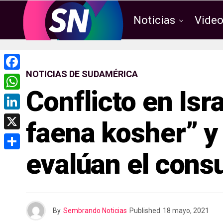
Noticias
Vide
NOTICIAS DE SUDAMÉRICA
F
Conflicto en Isr
a
W
c
h
L
faena kosher” y
e
a
i
X
b
t
n
evalúan el cons
o
C
s
k
o
o
A
e
k
m
p
d
p
p
By
Sembrando Noticias
Published
18 mayo, 2021
I
a