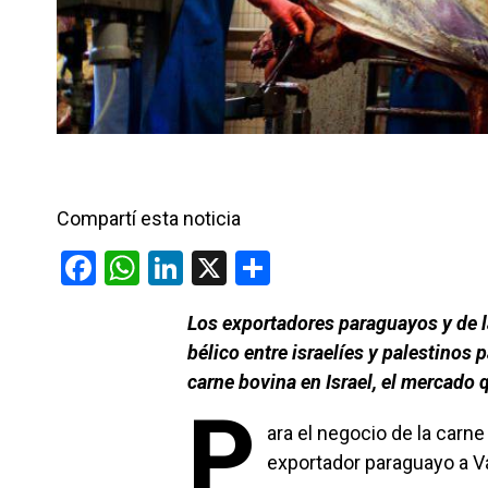
Compartí esta noticia
F
W
Li
X
C
a
h
n
o
Los exportadores paraguayos y de l
ce
at
ke
m
bélico entre israelíes y palestino
b
s
dI
p
carne bovina en Israel, el mercado 
o
A
n
ar
P
o
p
ara el negocio de la carn
tir
exportador paraguayo a Va
k
p