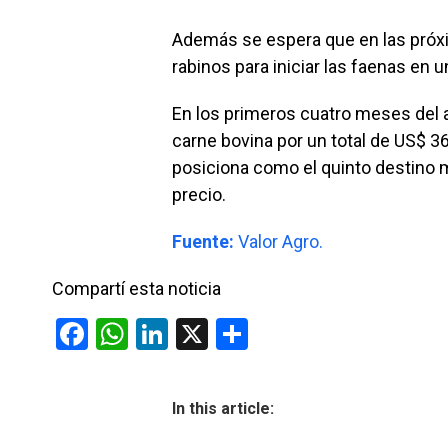
Además se espera que en las próxi
rabinos para iniciar las faenas en 
En los primeros cuatro meses del a
carne bovina por un total de US$ 36
posiciona como el quinto destino 
precio.
Fuente:
Valor Agro.
Compartí esta noticia
F
W
Li
X
C
a
h
n
o
ce
at
ke
m
In this article:
b
s
dI
p