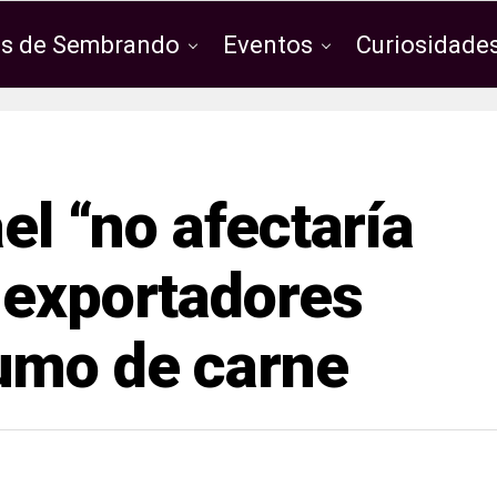
os de Sembrando
Eventos
Curiosidades
ael “no afectaría
 exportadores
umo de carne