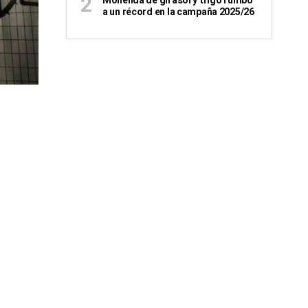
Molienda de girasol y trigo rumbo
a un récord en la campaña 2025/26