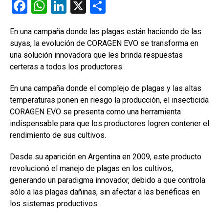
F
W
Li
X
C
a
h
n
o
En una campaña donde las plagas están haciendo de las
ce
at
ke
m
suyas, la evolución de CORAGEN EVO se transforma en
b
s
dI
p
una solución innovadora que les brinda respuestas
o
A
n
ar
certeras a todos los productores.
o
p
tir
En una campaña donde el complejo de plagas y las altas
k
p
temperaturas ponen en riesgo la producción, el insecticida
CORAGEN EVO se presenta como una herramienta
indispensable para que los productores logren contener el
rendimiento de sus cultivos.
Desde su aparición en Argentina en 2009, este producto
revolucionó el manejo de plagas en los cultivos,
generando un paradigma innovador, debido a que controla
sólo a las plagas dañinas, sin afectar a las benéficas en
los sistemas productivos.