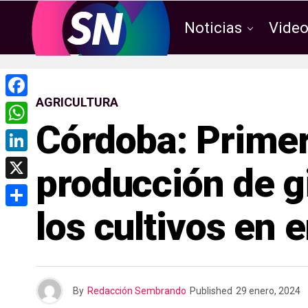
Noticias
Vide
AGRICULTURA
F
Córdoba: Primer
a
W
c
h
L
producción de gi
e
a
i
X
b
t
n
los cultivos en 
o
C
s
k
o
o
A
e
k
m
p
d
p
p
By
Redacción Sembrando
Published
29 enero, 2024
I
a