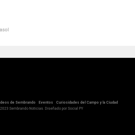
rasol
ideos de Sembrando
Eventos
Curiosidades del Campo y la Ciudad
 2023 Sembrando Noticias. Diseñado por
Social PY