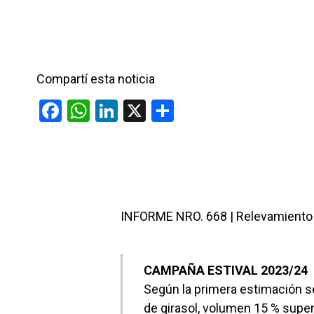
n
r
t
i
Compartí esta noticia
r
F
W
Li
X
C
a
h
n
o
ce
at
ke
m
b
s
dI
p
o
A
n
ar
INFORME NRO. 668 | Relevamiento d
o
p
tir
k
p
CAMPAÑA ESTIVAL 2023/24
Según la primera estimación s
de girasol, volumen 15 % super