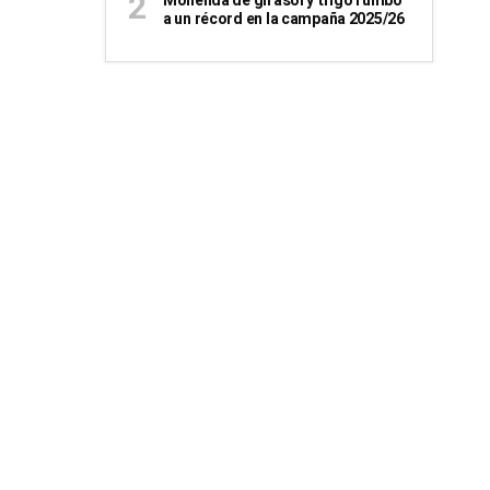
Molienda de girasol y trigo rumbo
a un récord en la campaña 2025/26