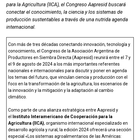
ce
at
ke
m
para la Agricultura (IICA), el Congreso Aapresid buscará
b
s
dI
p
conectar el conocimiento, la ciencia y los sistemas de
o
A
n
ar
producción sustentables a través de una nutrida agenda
internacional.
o
p
tir
k
p
Con más de tres décadas conectando innovación, tecnología y
conocimiento, el Congreso de la Asociación Argentina de
Productores en Siembra Directa (Aapresid) reunirá entre el 7 y
el 9 de agosto de 2024 a los más importantes referentes
nacionales e internacionales para discutir y poner en agenda
los temas del futuro, que vinculan ciencia y producción con el
foco en la transformación de la agricultura, los escenarios de
la innovación y la mitigación y la adaptación al cambio
climático.
Como parte de una alianza estratégica entre Aapresid y
el
Instituto Interamericano de Cooperación para la
Agricultura (IICA)
, organismo internacional especializado en
desarrollo agrícola y rural, la edición 2024 ofrecerá una sección
especial «Los sistemas agroalimentarios de las Américas: