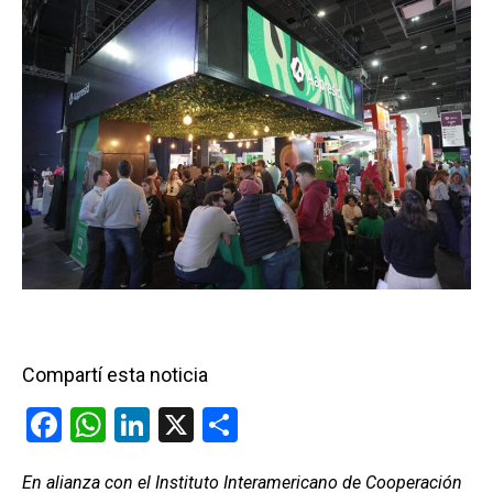
Compartí esta noticia
F
W
Li
X
C
a
h
n
o
En alianza con el Instituto Interamericano de Cooperación