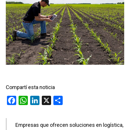
Compartí esta noticia
F
W
Li
X
C
a
h
n
o
ce
at
ke
m
Empresas que ofrecen soluciones en logística,
b
s
dI
p