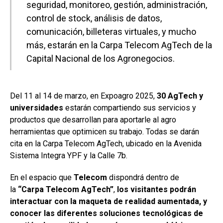
seguridad, monitoreo, gestión, administración,
o
A
n
ar
control de stock, análisis de datos,
o
p
tir
comunicación, billeteras virtuales, y mucho
k
p
más, estarán en la Carpa Telecom AgTech de la
Capital Nacional de los Agronegocios.
Del 11 al 14 de marzo, en Expoagro 2025,
30 AgTech y
universidades
estarán compartiendo sus servicios y
productos que desarrollan para aportarle al agro
herramientas que optimicen su trabajo. Todas se darán
cita en la Carpa Telecom AgTech, ubicado en la Avenida
Sistema Integra YPF y la Calle 7b.
En el espacio que
Telecom
dispondrá dentro de
la
“Carpa Telecom AgTech”
,
los visitantes podrán
interactuar con la maqueta de realidad aumentada, y
conocer las diferentes soluciones tecnológicas de