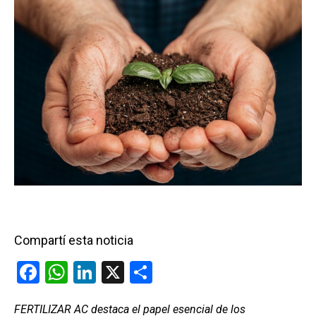
Compartí esta noticia
F
W
Li
X
C
a
h
n
o
FERTILIZAR AC destaca el papel esencial de los