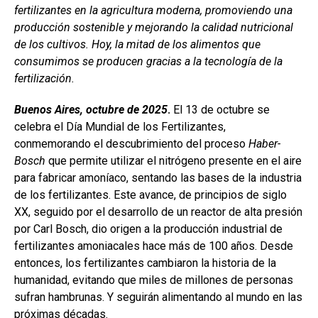
ce
at
ke
m
fertilizantes en la agricultura moderna, promoviendo una
b
s
dI
p
producción sostenible y mejorando la calidad nutricional
o
A
n
ar
de los cultivos.
Hoy, la mitad de los alimentos que
consumimos se producen gracias a la tecnología de la
o
p
tir
fertilización.
k
p
Buenos Aires, octubre de 2025
.
El 13 de octubre se
celebra el Día Mundial de los Fertilizantes,
conmemorando el descubrimiento del proceso
Haber-
Bosch
que permite utilizar el nitrógeno presente en el aire
para fabricar amoníaco, sentando las bases de la industria
de los fertilizantes. Este avance, de principios de siglo
XX, seguido por el desarrollo de un reactor de alta presión
por Carl Bosch, dio origen a la producción industrial de
fertilizantes amoniacales hace más de 100 años. Desde
entonces, los fertilizantes cambiaron la historia de la
humanidad, evitando que miles de millones de personas
sufran hambrunas. Y seguirán alimentando al mundo en las
próximas décadas.