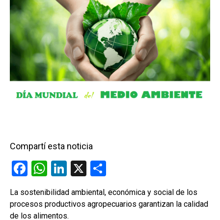
Compartí esta noticia
F
W
Li
X
C
a
h
n
o
La sostenibilidad ambiental, económica y social de los
ce
at
ke
m
procesos productivos agropecuarios garantizan la calidad
b
s
dI
p
de los alimentos.