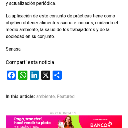
y actualización periódica.
La aplicación de este conjunto de prácticas tiene como
objetivo obtener alimentos sanos e inocuos, cuidando el
medio ambiente, la salud de los trabajadores y de la
sociedad en su conjunto.
Senasa
Compartí esta noticia
F
W
Li
X
C
a
h
n
o
ce
at
ke
m
In this article:
ambiente
,
Featured
b
s
dI
p
o
A
n
ar
ADVERTISEMENT
o
p
tir