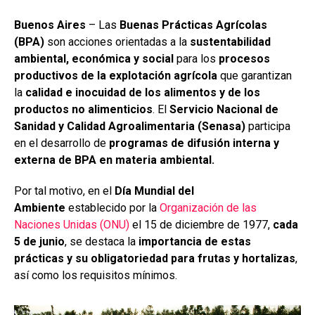
o
A
n
ar
Buenos Aires
– Las
Buenas Prácticas Agrícolas
o
p
tir
(BPA)
son acciones orientadas a la
sustentabilidad
k
p
ambiental, económica y social
para los
procesos
productivos de la explotación agrícola
que garantizan
la
calidad e inocuidad de los alimentos y de los
productos no alimenticios
. El
Servicio Nacional de
Sanidad y Calidad Agroalimentaria (Senasa)
participa
en el desarrollo de
programas de difusión interna y
externa de BPA en materia ambiental.
Por tal motivo, en el
Día Mundial del
Ambiente
establecido por la
Organización de las
Naciones Unidas (ONU)
el 15 de diciembre de 1977,
cada
5 de junio
, se destaca la
importancia de estas
prácticas y su obligatoriedad para frutas y hortalizas
,
así como los requisitos mínimos.