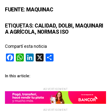
FUENTE: MAQUINAC
ETIQUETAS
:
CALIDAD
,
DOLBI
,
MAQUINARI
A AGRÍCOLA
,
NORMAS ISO
Compartí esta noticia
F
W
Li
X
C
a
h
n
o
ce
at
ke
m
In this article:
b
s
dI
p
o
A
n
ar
ADVERTISEMENT
o
p
tir
k
p
ADVERTISEMENT