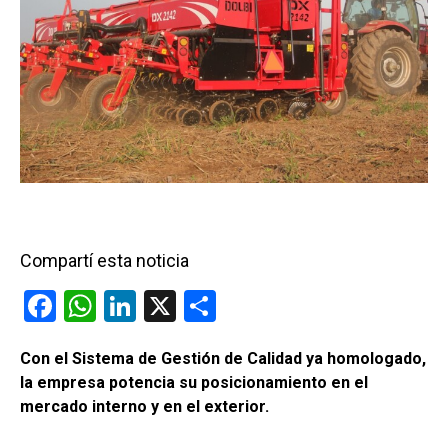
Compartí esta noticia
F
W
Li
X
C
a
h
n
o
Con el Sistema de Gestión de Calidad ya homologado,
ce
at
ke
m
la empresa potencia su posicionamiento en el
b
s
dI
p
mercado interno y en el exterior.
o
A
n
ar