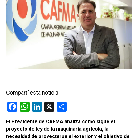
Compartí esta noticia
F
W
Li
X
C
a
h
n
o
El Presidente de CAFMA analiza cómo sigue el
ce
at
ke
m
proyecto de ley de la maquinaria agrícola, la
b
s
dI
p
necesidad de proyectarse al exterior y el objetivo de