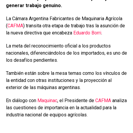
o
A
n
ar
generar trabajo genuino.
o
p
tir
La Cámara Argentina Fabricantes de Maquinaria Agrícola
k
p
(
CAFMA
) transita otra etapa de trabajo tras la asunción de
la nueva directiva que encabeza
Eduardo Borri
.
La meta del reconocimiento oficial a los productos
nacionales, diferenciándolos de los importados, es uno de
los desafíos pendientes.
También están sobre la mesa temas como los vínculos de
la entidad con otras instituciones y la proyección al
exterior de las máquinas argentinas.
En diálogo con
Maquinac
, el Presidente de
CAFMA
analiza
las cuestiones de importancia en la actualidad para la
industria nacional de equipos agrícolas.