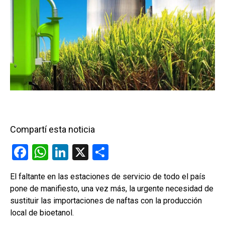
Compartí esta noticia
F
W
Li
X
C
a
h
n
o
El faltante en las estaciones de servicio de todo el país
ce
at
ke
m
pone de manifiesto, una vez más, la urgente necesidad de
b
s
dI
p
sustituir las importaciones de naftas con la producción
o
A
n
ar
local de bioetanol.