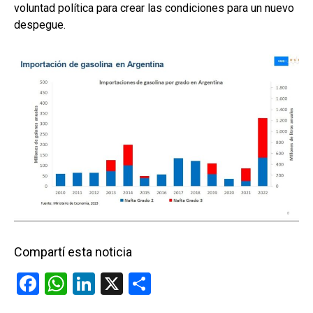
voluntad política para crear las condiciones para un nuevo
despegue.
Compartí esta noticia
F
W
Li
X
C
a
h
n
o